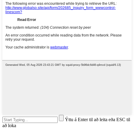
Ýttu á Enter til að leita eða ESC til
að loka