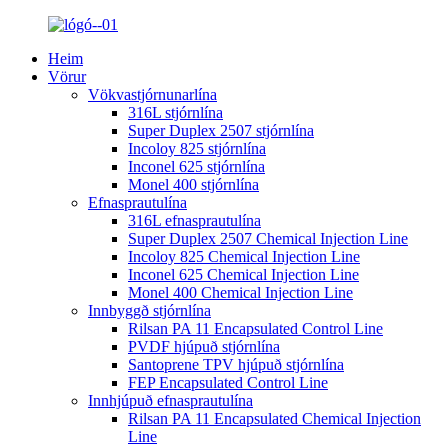
Heim
Vörur
Vökvastjórnunarlína
316L stjórnlína
Super Duplex 2507 stjórnlína
Incoloy 825 stjórnlína
Inconel 625 stjórnlína
Monel 400 stjórnlína
Efnasprautulína
316L efnasprautulína
Super Duplex 2507 Chemical Injection Line
Incoloy 825 Chemical Injection Line
Inconel 625 Chemical Injection Line
Monel 400 Chemical Injection Line
Innbyggð stjórnlína
Rilsan PA 11 Encapsulated Control Line
PVDF hjúpuð stjórnlína
Santoprene TPV hjúpuð stjórnlína
FEP Encapsulated Control Line
Innhjúpuð efnasprautulína
Rilsan PA 11 Encapsulated Chemical Injection
Line