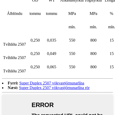
OD
WT
Afkastastyrkur
Togstyrkur
Lengi
Álblöndu
tommu
tommu
MPa
MPa
%
mín.
mín.
mín
0,250
0,035
550
800
15
Tvíhliða 2507
0,250
0,049
550
800
15
Tvíhliða 2507
0,250
0,065
550
800
15
Tvíhliða 2507
Fyrri:
Super Duplex 2507 vökvastjórnunarlína
Næst:
Super Duplex 2507 vökvastjórnunarlína rör