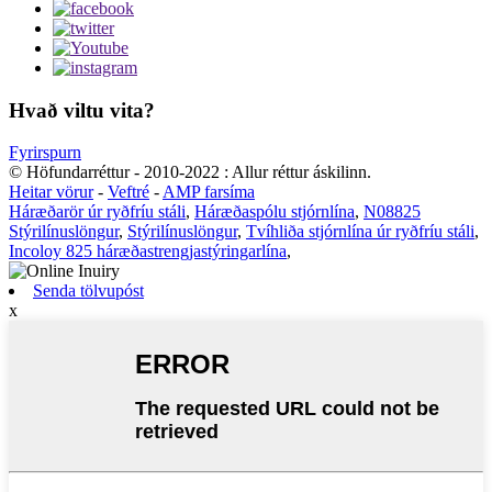
Hvað viltu vita?
Fyrirspurn
© Höfundarréttur - 2010-2022 : Allur réttur áskilinn.
Heitar vörur
-
Veftré
-
AMP farsíma
Háræðarör úr ryðfríu stáli
,
Háræðaspólu stjórnlína
,
N08825
Stýrilínuslöngur
,
Stýrilínuslöngur
,
Tvíhliða stjórnlína úr ryðfríu stáli
,
Incoloy 825 háræðastrengjastýringarlína
,
Senda tölvupóst
x