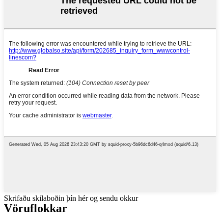
Skrifaðu skilaboðin þín hér og sendu okkur
Vöruflokkar