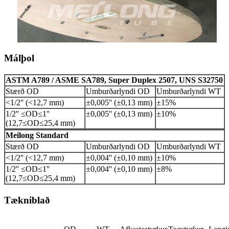
Málþol
ASTM A789 / ASME SA789, Super Duplex 2507, UNS S32750
Stærð OD
Umburðarlyndi OD
Umburðarlyndi WT
<1/2'' (<12,7 mm)
±0,005'' (±0,13 mm)
±15%
1/2'' ≤OD≤1''
±0,005'' (±0,13 mm)
±10%
(12,7≤OD≤25,4 mm)
Meilong Standard
Stærð OD
Umburðarlyndi OD
Umburðarlyndi WT
<1/2'' (<12,7 mm)
±0,004'' (±0,10 mm)
±10%
1/2'' ≤OD≤1''
±0,004'' (±0,10 mm)
±8%
(12,7≤OD≤25,4 mm)
Tækniblað