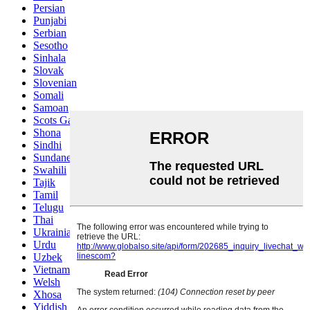
Persian
Punjabi
Serbian
Sesotho
Sinhala
Slovak
Slovenian
Somali
Samoan
Scots Gaelic
Shona
Sindhi
Sundanese
Swahili
Tajik
Tamil
Telugu
Thai
Ukrainian
Urdu
Uzbek
Vietnamese
Welsh
Xhosa
Yiddish