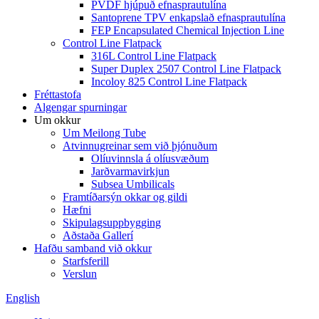
PVDF hjúpuð efnasprautulína
Santoprene TPV enkapslað efnasprautulína
FEP Encapsulated Chemical Injection Line
Control Line Flatpack
316L Control Line Flatpack
Super Duplex 2507 Control Line Flatpack
Incoloy 825 Control Line Flatpack
Fréttastofa
Algengar spurningar
Um okkur
Um Meilong Tube
Atvinnugreinar sem við þjónuðum
Olíuvinnsla á olíusvæðum
Jarðvarmavirkjun
Subsea Umbilicals
Framtíðarsýn okkar og gildi
Hæfni
Skipulagsuppbygging
Aðstaða Gallerí
Hafðu samband við okkur
Starfsferill
Verslun
English