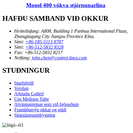
Monel 400 vökva stjórnunarlína
HAFÐU SAMBAND VIÐ OKKUR
Heimilisfang:
A808, Building 1 Panhua International Plaza,
Zhangjiagang City Jiangsu Province Kína.
Sími:
+86-185-5113 8787
Sími:
+86-512-5832 8328
Fax:
+86-512-5832 8217
Netfang:
john.chen@control-lines.com
STUÐNINGUR
Starfsferill
Verslun
Aðstaða Gallerí
Um Meilong Tube
Atvinnugreinar sem við þjónuðum
Framtíðarsýn okkar og gildi
Skipulagsuppbygging