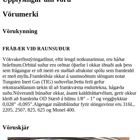
Vörumerki
Vörukynning
FRÁBÆR VIÐ RAUNSUÐUR
Vökvakerfisstýringarlínur, eftir lengd notkunarinnar, eru háðar
hráefnum.Orbital suður eru orðnar óþarfar í okkar iðnaði auk þess
sem frágangur er oft meiri en staðlað afrakstur spólu sem framleidd
er með myllu.Framleiðsla okkar á saumsoðnum slöngum notar
Tungsten Inert Gas (TIG) suðuvélar.Þetta ferli gefur
rekstraraðilanum tækin til að framkvæma endurtekna, hágæða
suðu.Núverandi búnaður okkar, ásamt kalddráttarvélum, gerir okkur
kleift að framleiða OD Stærð á bilinu 1/8” – 1” og veggþykktar
0,028” -0,095”.Algengar málmblöndur fyrir slönguvörur eru 316L,
2205, 2507, 825, 625 og Monel 400.
Vöruskjár