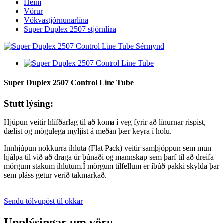
Heim
Vörur
Vökvastjórnunarlína
Super Duplex 2507 stjórnlína
Super Duplex 2507 Control Line Tube
Stutt lýsing:
Hjúpun veitir hlífðarlag til að koma í veg fyrir að línurnar rispist,
dælist og mögulega myljist á meðan þær keyra í holu.
Innhjúpun nokkurra íhluta (Flat Pack) veitir samþjöppun sem mun
hjálpa til við að draga úr búnaði og mannskap sem þarf til að dreifa
mörgum stakum íhlutum.Í mörgum tilfellum er íbúð pakki skylda þar
sem pláss getur verið takmarkað.
Sendu tölvupóst til okkar
Upplýsingar um vöru