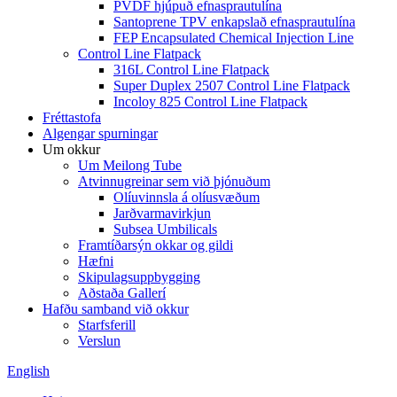
PVDF hjúpuð efnasprautulína
Santoprene TPV enkapslað efnasprautulína
FEP Encapsulated Chemical Injection Line
Control Line Flatpack
316L Control Line Flatpack
Super Duplex 2507 Control Line Flatpack
Incoloy 825 Control Line Flatpack
Fréttastofa
Algengar spurningar
Um okkur
Um Meilong Tube
Atvinnugreinar sem við þjónuðum
Olíuvinnsla á olíusvæðum
Jarðvarmavirkjun
Subsea Umbilicals
Framtíðarsýn okkar og gildi
Hæfni
Skipulagsuppbygging
Aðstaða Gallerí
Hafðu samband við okkur
Starfsferill
Verslun
English