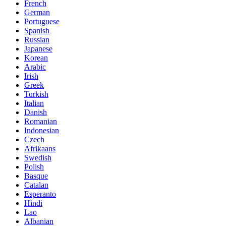
French
German
Portuguese
Spanish
Russian
Japanese
Korean
Arabic
Irish
Greek
Turkish
Italian
Danish
Romanian
Indonesian
Czech
Afrikaans
Swedish
Polish
Basque
Catalan
Esperanto
Hindi
Lao
Albanian