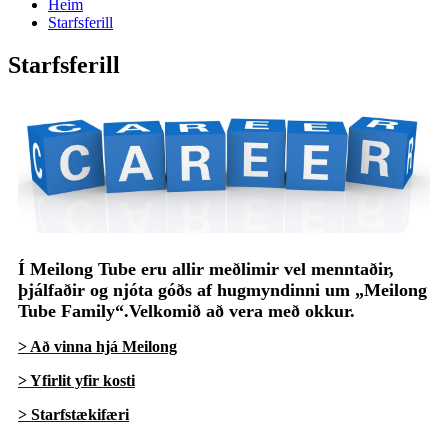
Heim
Starfsferill
Starfsferill
Í Meilong Tube eru allir meðlimir vel menntaðir,
þjálfaðir og njóta góðs af hugmyndinni um „Meilong
Tube Family“.Velkomið að vera með okkur.
> Að vinna hjá Meilong
> Yfirlit yfir kosti
> Starfstækifæri