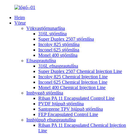
Heim
Vörur
Vökvastjórnunarlína
316L stjórnlína
Super Duplex 2507 stjórnlína
Incoloy 825 stjórnlína
Inconel 625 stjórnlína
Monel 400 stjórnlína
Efnasprautulína
316L efnasprautulína
Super Duplex 2507 Chemical Injection Line
Incoloy 825 Chemical Injection Line
Inconel 625 Chemical Injection Line
Monel 400 Chemical Injection Line
Innbyggð stjórnlína
Rilsan PA 11 Encapsulated Control Line
PVDF hjúpuð stjórnlína
Santoprene TPV hjúpuð stjórnlína
FEP Encapsulated Control Line
Innhjúpuð efnasprautulína
Rilsan PA 11 Encapsulated Chemical Injection
Line