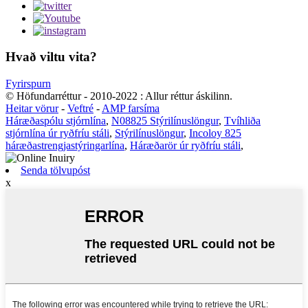
Hvað viltu vita?
Fyrirspurn
© Höfundarréttur - 2010-2022 : Allur réttur áskilinn.
Heitar vörur
-
Veftré
-
AMP farsíma
Háræðaspólu stjórnlína
,
N08825 Stýrilínuslöngur
,
Tvíhliða
stjórnlína úr ryðfríu stáli
,
Stýrilínuslöngur
,
Incoloy 825
háræðastrengjastýringarlína
,
Háræðarör úr ryðfríu stáli
,
Senda tölvupóst
x