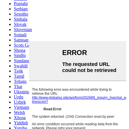
Punjabi
Serbian
Sesotho
Sinhala
Slovak
Slovenian
Somali
Samoan
Scots Gaelic
Shona
Sindhi
Sundanese
Swahili
Tajik
Tamil
Telugu
Thai
Ukrainian
Urdu
Uzbek
Vietnamese
Welsh
Xhosa
Yiddish
Yoruba