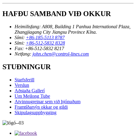
HAFÐU SAMBAND VIÐ OKKUR
Heimilisfang:
A808, Building 1 Panhua International Plaza,
Zhangjiagang City Jiangsu Province Kína.
Sími:
+86-185-5113 8787
Sími:
+86-512-5832 8328
Fax:
+86-512-5832 8217
Netfang:
john.chen@control-lines.com
STUÐNINGUR
Starfsferill
Verslun
Aðstaða Gallerí
Um Meilong Tube
Atvinnugreinar sem við þjónuðum
Framtíðarsýn okkar og gildi
Skipulagsuppbygging