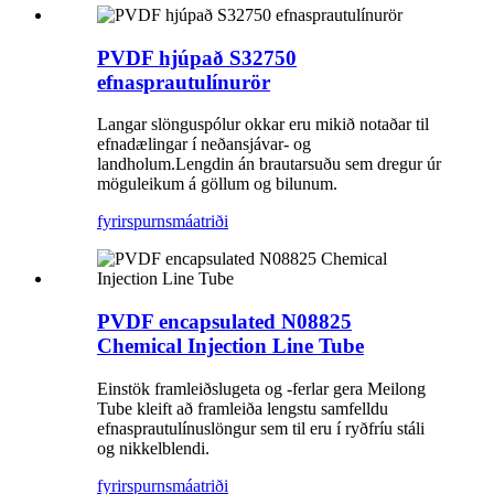
PVDF hjúpað S32750
efnasprautulínurör
Langar slönguspólur okkar eru mikið notaðar til
efnadælingar í neðansjávar- og
landholum.Lengdin án brautarsuðu sem dregur úr
möguleikum á göllum og bilunum.
fyrirspurn
smáatriði
PVDF encapsulated N08825
Chemical Injection Line Tube
Einstök framleiðslugeta og -ferlar gera Meilong
Tube kleift að framleiða lengstu samfelldu
efnasprautulínuslöngur sem til eru í ryðfríu stáli
og nikkelblendi.
fyrirspurn
smáatriði