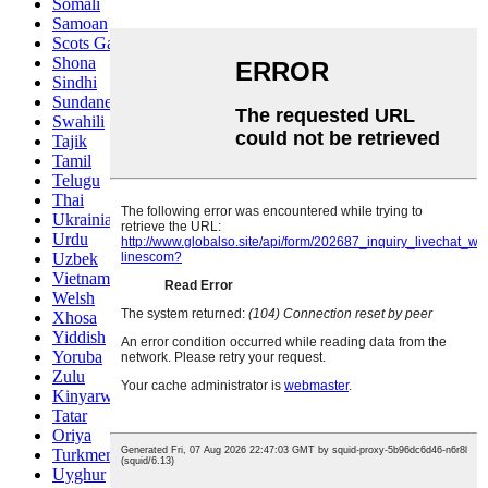
Somali
Samoan
Scots Gaelic
Shona
Sindhi
Sundanese
Swahili
Tajik
Tamil
Telugu
Thai
Ukrainian
Urdu
Uzbek
Vietnamese
Welsh
Xhosa
Yiddish
Yoruba
Zulu
Kinyarwanda
Tatar
Oriya
Turkmen
Uyghur