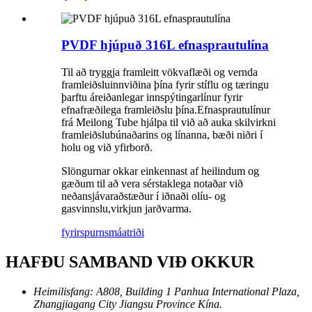
PVDF hjúpuð 316L efnasprautulína
Til að tryggja framleitt vökvaflæði og vernda
framleiðsluinnviðina þína fyrir stíflu og tæringu
þarftu áreiðanlegar innspýtingarlínur fyrir
efnafræðilega framleiðslu þína.Efnasprautulínur
frá Meilong Tube hjálpa til við að auka skilvirkni
framleiðslubúnaðarins og línanna, bæði niðri í
holu og við yfirborð.
Slöngurnar okkar einkennast af heilindum og
gæðum til að vera sérstaklega notaðar við
neðansjávaraðstæður í iðnaði olíu- og
gasvinnslu
,
virkjun jarðvarma.
fyrirspurn
smáatriði
HAFÐU SAMBAND VIÐ OKKUR
Heimilisfang:
A808, Building 1 Panhua International Plaza,
Zhangjiagang City Jiangsu Province Kína.