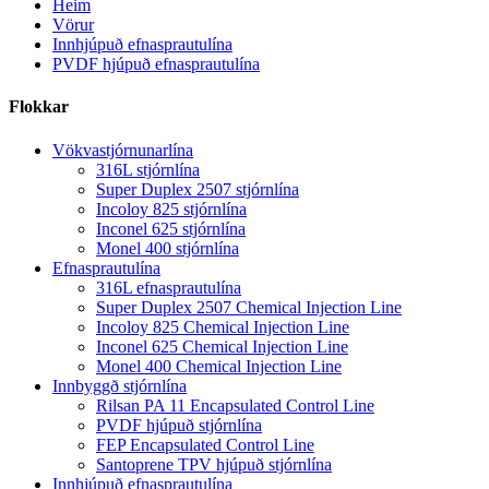
Heim
Vörur
Innhjúpuð efnasprautulína
PVDF hjúpuð efnasprautulína
Flokkar
Vökvastjórnunarlína
316L stjórnlína
Super Duplex 2507 stjórnlína
Incoloy 825 stjórnlína
Inconel 625 stjórnlína
Monel 400 stjórnlína
Efnasprautulína
316L efnasprautulína
Super Duplex 2507 Chemical Injection Line
Incoloy 825 Chemical Injection Line
Inconel 625 Chemical Injection Line
Monel 400 Chemical Injection Line
Innbyggð stjórnlína
Rilsan PA 11 Encapsulated Control Line
PVDF hjúpuð stjórnlína
FEP Encapsulated Control Line
Santoprene TPV hjúpuð stjórnlína
Innhjúpuð efnasprautulína