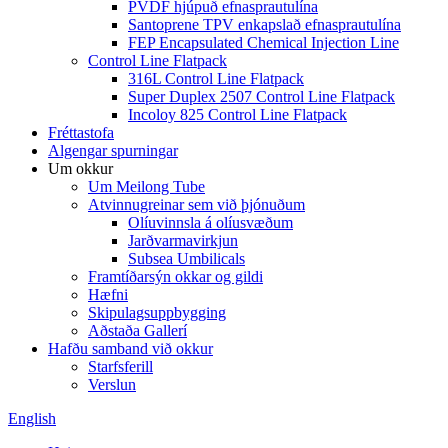
PVDF hjúpuð efnasprautulína
Santoprene TPV enkapslað efnasprautulína
FEP Encapsulated Chemical Injection Line
Control Line Flatpack
316L Control Line Flatpack
Super Duplex 2507 Control Line Flatpack
Incoloy 825 Control Line Flatpack
Fréttastofa
Algengar spurningar
Um okkur
Um Meilong Tube
Atvinnugreinar sem við þjónuðum
Olíuvinnsla á olíusvæðum
Jarðvarmavirkjun
Subsea Umbilicals
Framtíðarsýn okkar og gildi
Hæfni
Skipulagsuppbygging
Aðstaða Gallerí
Hafðu samband við okkur
Starfsferill
Verslun
English