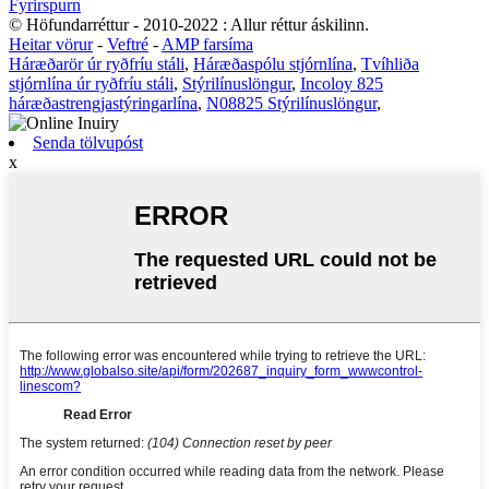
Fyrirspurn
© Höfundarréttur - 2010-2022 : Allur réttur áskilinn.
Heitar vörur
-
Veftré
-
AMP farsíma
Háræðarör úr ryðfríu stáli
,
Háræðaspólu stjórnlína
,
Tvíhliða
stjórnlína úr ryðfríu stáli
,
Stýrilínuslöngur
,
Incoloy 825
háræðastrengjastýringarlína
,
N08825 Stýrilínuslöngur
,
Senda tölvupóst
x