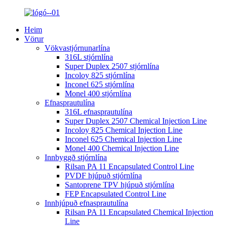
Heim
Vörur
Vökvastjórnunarlína
316L stjórnlína
Super Duplex 2507 stjórnlína
Incoloy 825 stjórnlína
Inconel 625 stjórnlína
Monel 400 stjórnlína
Efnasprautulína
316L efnasprautulína
Super Duplex 2507 Chemical Injection Line
Incoloy 825 Chemical Injection Line
Inconel 625 Chemical Injection Line
Monel 400 Chemical Injection Line
Innbyggð stjórnlína
Rilsan PA 11 Encapsulated Control Line
PVDF hjúpuð stjórnlína
Santoprene TPV hjúpuð stjórnlína
FEP Encapsulated Control Line
Innhjúpuð efnasprautulína
Rilsan PA 11 Encapsulated Chemical Injection
Line