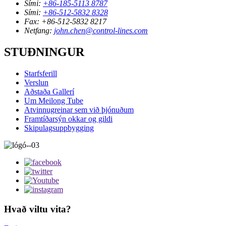
Sími:
+86-185-5113 8787
Sími:
+86-512-5832 8328
Fax:
+86-512-5832 8217
Netfang:
john.chen@control-lines.com
STUÐNINGUR
Starfsferill
Verslun
Aðstaða Gallerí
Um Meilong Tube
Atvinnugreinar sem við þjónuðum
Framtíðarsýn okkar og gildi
Skipulagsuppbygging
Hvað viltu vita?