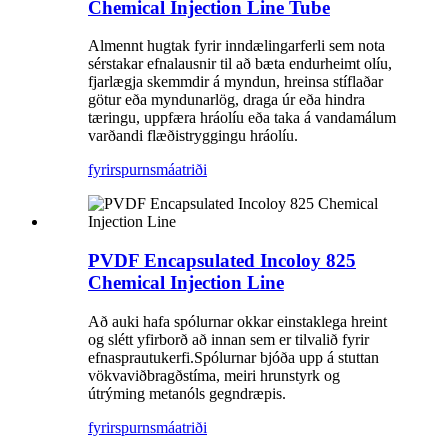
Chemical Injection Line Tube
Almennt hugtak fyrir inndælingarferli sem nota
sérstakar efnalausnir til að bæta endurheimt olíu,
fjarlægja skemmdir á myndun, hreinsa stíflaðar
götur eða myndunarlög, draga úr eða hindra
tæringu, uppfæra hráolíu eða taka á vandamálum
varðandi flæðistryggingu hráolíu.
fyrirspurn
smáatriði
PVDF Encapsulated Incoloy 825
Chemical Injection Line
Að auki hafa spólurnar okkar einstaklega hreint
og slétt yfirborð að innan sem er tilvalið fyrir
efnasprautukerfi.Spólurnar bjóða upp á stuttan
vökvaviðbragðstíma, meiri hrunstyrk og
útrýming metanóls gegndræpis.
fyrirspurn
smáatriði