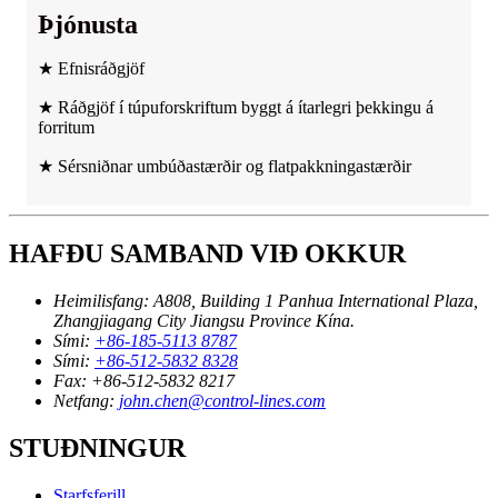
Þjónusta
★ Efnisráðgjöf
★ Ráðgjöf í túpuforskriftum byggt á ítarlegri þekkingu á
forritum
★ Sérsniðnar umbúðastærðir og flatpakkningastærðir
HAFÐU SAMBAND VIÐ OKKUR
Heimilisfang:
A808, Building 1 Panhua International Plaza,
Zhangjiagang City Jiangsu Province Kína.
Sími:
+86-185-5113 8787
Sími:
+86-512-5832 8328
Fax:
+86-512-5832 8217
Netfang:
john.chen@control-lines.com
STUÐNINGUR
Starfsferill