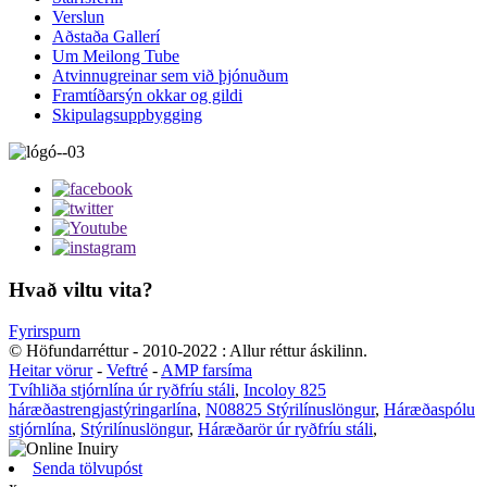
Verslun
Aðstaða Gallerí
Um Meilong Tube
Atvinnugreinar sem við þjónuðum
Framtíðarsýn okkar og gildi
Skipulagsuppbygging
Hvað viltu vita?
Fyrirspurn
© Höfundarréttur - 2010-2022 : Allur réttur áskilinn.
Heitar vörur
-
Veftré
-
AMP farsíma
Tvíhliða stjórnlína úr ryðfríu stáli
,
Incoloy 825
háræðastrengjastýringarlína
,
N08825 Stýrilínuslöngur
,
Háræðaspólu
stjórnlína
,
Stýrilínuslöngur
,
Háræðarör úr ryðfríu stáli
,
Senda tölvupóst