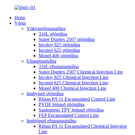
Heim
Vörur
Vökvastjórnunarlína
316L stjórnlína
Super Duplex 2507 stjórnlína
Incoloy 825 stjórnlína
Inconel 625 stjórnlína
Monel 400 stjórnlína
Efnasprautulína
316L efnasprautulína
Super Duplex 2507 Chemical Injection Line
Incoloy 825 Chemical Injection Line
Inconel 625 Chemical Injection Line
Monel 400 Chemical Injection Line
Innbyggð stjórnlína
Rilsan PA 11 Encapsulated Control Line
PVDF hjúpuð stjórnlína
Santoprene TPV hjúpuð stjórnlína
FEP Encapsulated Control Line
Innhjúpuð efnasprautulína
Rilsan PA 11 Encapsulated Chemical Injection
Line