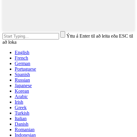
Ýttu á Enter til að leita eða ESC til
að loka
English
French
German
Portuguese
Spanish
Russian
Japanese
Korean
Arabic
Irish
Greek
Turkish
Italian
Danish
Romanian
Indonesian