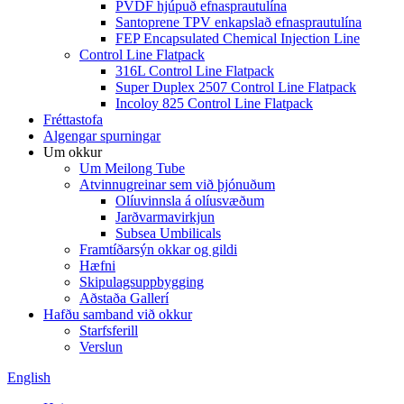
PVDF hjúpuð efnasprautulína
Santoprene TPV enkapslað efnasprautulína
FEP Encapsulated Chemical Injection Line
Control Line Flatpack
316L Control Line Flatpack
Super Duplex 2507 Control Line Flatpack
Incoloy 825 Control Line Flatpack
Fréttastofa
Algengar spurningar
Um okkur
Um Meilong Tube
Atvinnugreinar sem við þjónuðum
Olíuvinnsla á olíusvæðum
Jarðvarmavirkjun
Subsea Umbilicals
Framtíðarsýn okkar og gildi
Hæfni
Skipulagsuppbygging
Aðstaða Gallerí
Hafðu samband við okkur
Starfsferill
Verslun
English