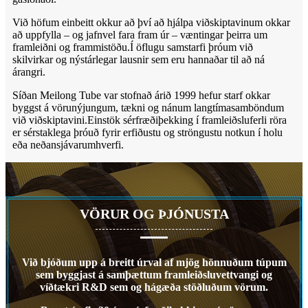
Við höfum einbeitt okkur að því að hjálpa viðskiptavinum okkar
að uppfylla – og jafnvel fara fram úr – væntingar þeirra um
framleiðni og frammistöðu.Í öflugu samstarfi þróum við
skilvirkar og nýstárlegar lausnir sem eru hannaðar til að ná
árangri.
Síðan Meilong Tube var stofnað árið 1999 hefur starf okkar
byggst á vörunýjungum, tækni og nánum langtímasamböndum
við viðskiptavini.Einstök sérfræðiþekking í framleiðsluferli röra
er sérstaklega þróuð fyrir erfiðustu og ströngustu notkun í holu
eða neðansjávarumhverfi.
VÖRUR OG ÞJÓNUSTA
Við bjóðum upp á breitt úrval af mjög hönnuðum túpum
sem byggjast á samþættum framleiðsluvettvangi og
víðtækri R&D sem og hágæða stöðluðum vörum.