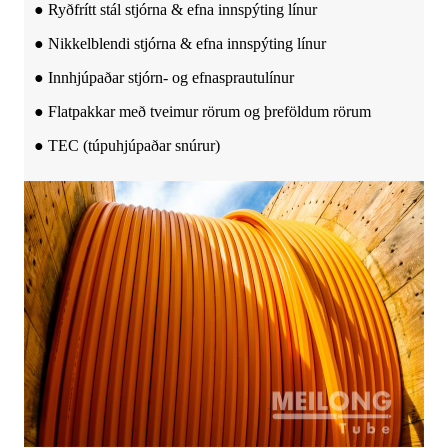
● Ryðfrítt stál stjórna & efna innspýting línur
● Nikkelblendi stjórna & efna innspýting línur
● Innhjúpaðar stjórn- og efnasprautulínur
● Flatpakkar með tveimur rörum og þreföldum rörum
● TEC (túpuhjúpaðar snúrur)