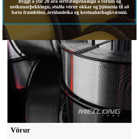
Byggt á yfir 20 ára sérfræðiþekkingu á rörum og
notkunarþekkingu, stuðla vörur okkar og þjónusta til að
bæta framleiðni, áreiðanleika og kostnaðarhagkvæmni.
Vörur