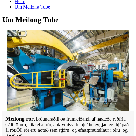
Heim
Um Meilong Tube
Um Meilong Tube
Meilong rör
, þróunaraðili og framleiðandi af hágæða ryðfríu
stáli rörum, nikkel ál rör, auk ýmissa hitaþjálu teygjanlegt hjúpað
ál rör.Öll rör eru notuð sem stjórn- og efnasprautulínur í olíu- og
gasiðnaði.