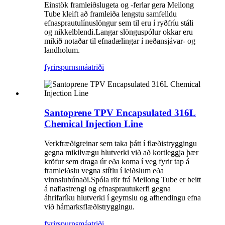
Einstök framleiðslugeta og -ferlar gera Meilong
Tube kleift að framleiða lengstu samfelldu
efnasprautulínuslöngur sem til eru í ryðfríu stáli
og nikkelblendi.Langar slönguspólur okkar eru
mikið notaðar til efnadælingar í neðansjávar- og
landholum.
fyrirspurn
smáatriði
Santoprene TPV Encapsulated 316L
Chemical Injection Line
Verkfræðigreinar sem taka þátt í flæðistryggingu
gegna mikilvægu hlutverki við að kortleggja þær
kröfur sem draga úr eða koma í veg fyrir tap á
framleiðslu vegna stíflu í leiðslum eða
vinnslubúnaði.Spóla rör frá Meilong Tube er beitt
á naflastrengi og efnasprautukerfi gegna
áhrifaríku hlutverki í geymslu og afhendingu efna
við hámarksflæðistryggingu.
fyrirspurn
smáatriði