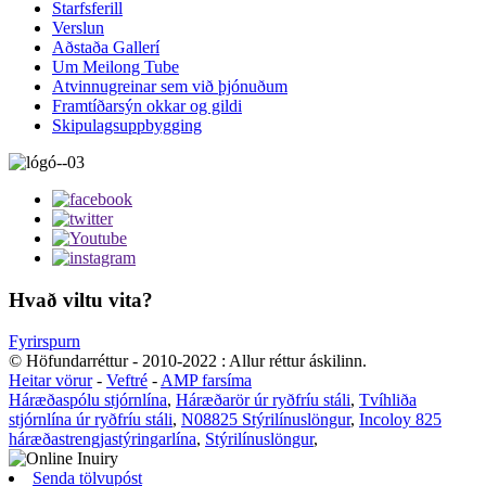
Starfsferill
Verslun
Aðstaða Gallerí
Um Meilong Tube
Atvinnugreinar sem við þjónuðum
Framtíðarsýn okkar og gildi
Skipulagsuppbygging
Hvað viltu vita?
Fyrirspurn
© Höfundarréttur - 2010-2022 : Allur réttur áskilinn.
Heitar vörur
-
Veftré
-
AMP farsíma
Háræðaspólu stjórnlína
,
Háræðarör úr ryðfríu stáli
,
Tvíhliða
stjórnlína úr ryðfríu stáli
,
N08825 Stýrilínuslöngur
,
Incoloy 825
háræðastrengjastýringarlína
,
Stýrilínuslöngur
,
Senda tölvupóst