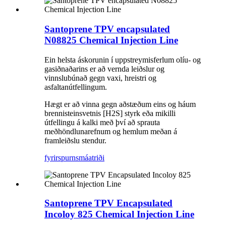
Santoprene TPV encapsulated
N08825 Chemical Injection Line
Ein helsta áskorunin í uppstreymisferlum olíu- og
gasiðnaðarins er að vernda leiðslur og
vinnslubúnað gegn vaxi, hreistri og
asfaltanútfellingum.
Hægt er að vinna gegn aðstæðum eins og háum
brennisteinsvetnis [H2S] styrk eða mikilli
útfellingu á kalki með því að sprauta
meðhöndlunarefnum og hemlum meðan á
framleiðslu stendur.
fyrirspurn
smáatriði
Santoprene TPV Encapsulated
Incoloy 825 Chemical Injection Line