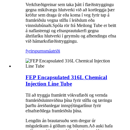
Verkfræðigreinar sem taka þátt í flæðistryggingu
gegna mikilvægu hlutverki við að kortleggja þær
kröfur sem draga úr eða koma í veg fyrir tap á
framleiðslu vegna stíflu í leiðslum eða
vinnslubúnaði.Spóla rör frá Meilong Tube er beitt
á naflastrengi og efnasprautukerfi gegna
áhrifaríku hlutverki í geymslu og afhendingu efna
við hámarksflæðistryggingu.
fyrirspurn
smáatriði
FEP Encapsulated 316L Chemical
Injection Line Tube
Til að tryggja framleitt vökvaflæði og vernda
framleiðsluinnviðina þína fyrir stíflu og tæringu
þarftu áreiðanlegar innspýtingarlínur fyrir
efnafræðilega framleiðslu þína.
Lengdin án brautarsuðu sem dregur úr
möguleikum á göllum og bilunum.Að auki hafa