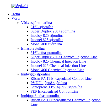
Heim
Vörur
Vökvastjórnunarlína
316L stjórnlína
Super Duplex 2507 stjórnlína
Incoloy 825 stjórnlína
Inconel 625 stjórnlína
Monel 400 stjórnlína
Efnasprautulína
316L efnasprautulína
Super Duplex 2507 Chemical Injection Line
Incoloy 825 Chemical Injection Line
Inconel 625 Chemical Injection Line
Monel 400 Chemical Injection Line
Innbyggð stjórnlína
Rilsan PA 11 Encapsulated Control Line
PVDF hjúpuð stjórnlína
Santoprene TPV hjúpuð stjórnlína
FEP Encapsulated Control Line
Innhjúpuð efnasprautulína
Rilsan PA 11 Encapsulated Chemical Injection
Line