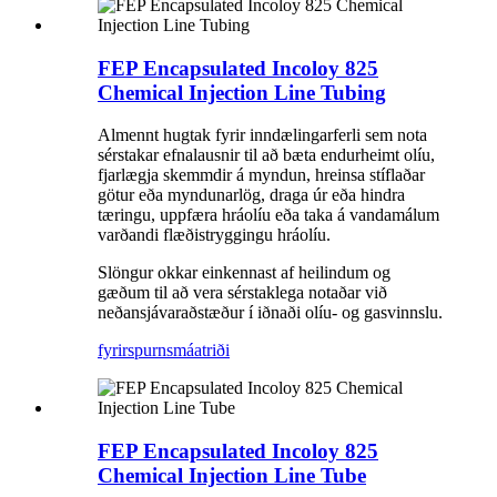
FEP Encapsulated Incoloy 825
Chemical Injection Line Tubing
Almennt hugtak fyrir inndælingarferli sem nota
sérstakar efnalausnir til að bæta endurheimt olíu,
fjarlægja skemmdir á myndun, hreinsa stíflaðar
götur eða myndunarlög, draga úr eða hindra
tæringu, uppfæra hráolíu eða taka á vandamálum
varðandi flæðistryggingu hráolíu.
Slöngur okkar einkennast af heilindum og
gæðum til að vera sérstaklega notaðar við
neðansjávaraðstæður í iðnaði olíu- og gasvinnslu.
fyrirspurn
smáatriði
FEP Encapsulated Incoloy 825
Chemical Injection Line Tube