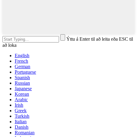
Ýttu á Enter til að leita eða ESC til
að loka
English
French
German
Portuguese
Spanish
Russian
Japanese
Korean
Arabic
Irish
Greek
Turkish
Italian
Danish
Romanian