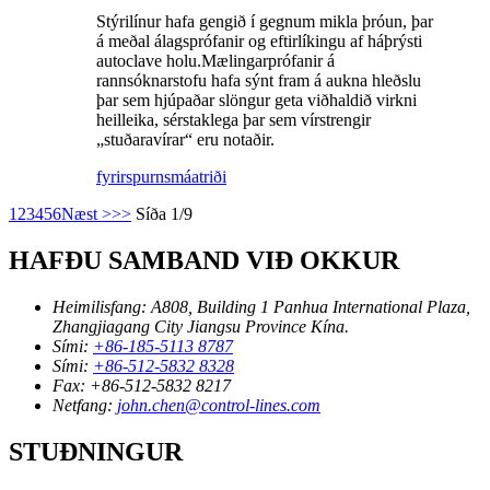
Stýrilínur hafa gengið í gegnum mikla þróun, þar
á meðal álagsprófanir og eftirlíkingu af háþrýsti
autoclave holu.Mælingarprófanir á
rannsóknarstofu hafa sýnt fram á aukna hleðslu
þar sem hjúpaðar slöngur geta viðhaldið virkni
heilleika, sérstaklega þar sem vírstrengir
„stuðaravírar“ eru notaðir.
fyrirspurn
smáatriði
1
2
3
4
5
6
Næst >
>>
Síða 1/9
HAFÐU SAMBAND VIÐ OKKUR
Heimilisfang:
A808, Building 1 Panhua International Plaza,
Zhangjiagang City Jiangsu Province Kína.
Sími:
+86-185-5113 8787
Sími:
+86-512-5832 8328
Fax:
+86-512-5832 8217
Netfang:
john.chen@control-lines.com
STUÐNINGUR