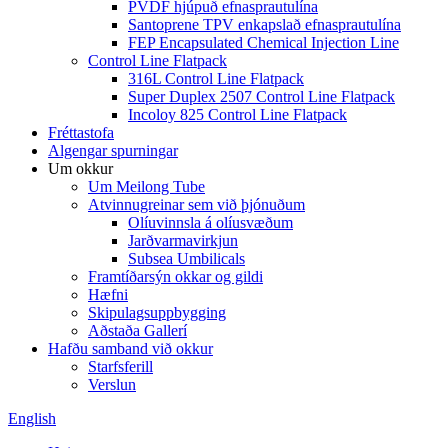
PVDF hjúpuð efnasprautulína
Santoprene TPV enkapslað efnasprautulína
FEP Encapsulated Chemical Injection Line
Control Line Flatpack
316L Control Line Flatpack
Super Duplex 2507 Control Line Flatpack
Incoloy 825 Control Line Flatpack
Fréttastofa
Algengar spurningar
Um okkur
Um Meilong Tube
Atvinnugreinar sem við þjónuðum
Olíuvinnsla á olíusvæðum
Jarðvarmavirkjun
Subsea Umbilicals
Framtíðarsýn okkar og gildi
Hæfni
Skipulagsuppbygging
Aðstaða Gallerí
Hafðu samband við okkur
Starfsferill
Verslun
English