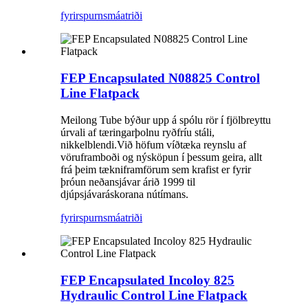
fyrirspurn
smáatriði
FEP Encapsulated N08825 Control
Line Flatpack
Meilong Tube býður upp á spólu rör í fjölbreyttu
úrvali af tæringarþolnu ryðfríu stáli,
nikkelblendi.Við höfum víðtæka reynslu af
vöruframboði og nýsköpun í þessum geira, allt
frá þeim tækniframförum sem krafist er fyrir
þróun neðansjávar árið 1999 til
djúpsjávaráskorana nútímans.
fyrirspurn
smáatriði
FEP Encapsulated Incoloy 825
Hydraulic Control Line Flatpack