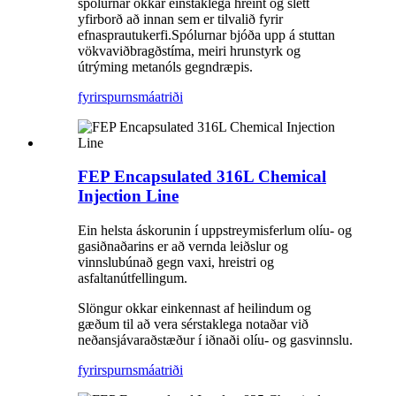
spólurnar okkar einstaklega hreint og slétt
yfirborð að innan sem er tilvalið fyrir
efnasprautukerfi.Spólurnar bjóða upp á stuttan
vökvaviðbragðstíma, meiri hrunstyrk og
útrýming metanóls gegndræpis.
fyrirspurn
smáatriði
FEP Encapsulated 316L Chemical
Injection Line
Ein helsta áskorunin í uppstreymisferlum olíu- og
gasiðnaðarins er að vernda leiðslur og
vinnslubúnað gegn vaxi, hreistri og
asfaltanútfellingum.
Slöngur okkar einkennast af heilindum og
gæðum til að vera sérstaklega notaðar við
neðansjávaraðstæður í iðnaði olíu- og gasvinnslu.
fyrirspurn
smáatriði