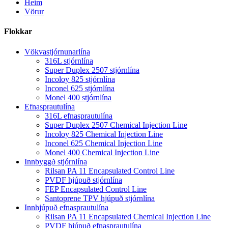
Heim
Vörur
Flokkar
Vökvastjórnunarlína
316L stjórnlína
Super Duplex 2507 stjórnlína
Incoloy 825 stjórnlína
Inconel 625 stjórnlína
Monel 400 stjórnlína
Efnasprautulína
316L efnasprautulína
Super Duplex 2507 Chemical Injection Line
Incoloy 825 Chemical Injection Line
Inconel 625 Chemical Injection Line
Monel 400 Chemical Injection Line
Innbyggð stjórnlína
Rilsan PA 11 Encapsulated Control Line
PVDF hjúpuð stjórnlína
FEP Encapsulated Control Line
Santoprene TPV hjúpuð stjórnlína
Innhjúpuð efnasprautulína
Rilsan PA 11 Encapsulated Chemical Injection Line
PVDF hjúpuð efnasprautulína