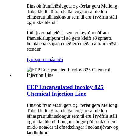
Einstök framleiðslugeta og -ferlar gera Meilong
Tube kleift að framleiða lengstu samfelldu
efnasprautulínuslöngur sem til eru í ryðfríu stáli
og nikkelblendi.
Lítil þvermál leiðsla sem er keyrð meðfram
framleiðslupípum til að gera kleift að sprauta
hemla eða svipaða meðferð meðan á framleiðslu
stendur.
fyrirspurn
smáatriði
FEP Encapsulated Incoloy 825
Chemical Injection Line
Einstök framleiðslugeta og -ferlar gera Meilong
Tube kleift að framleiða lengstu samfelldu
efnasprautulínuslöngur sem til eru í ryðfríu stáli
og nikkelblendi.Langar slönguspólur okkar eru
mikið notaðar til efnadælingar í neðansjávar- og
landholum.