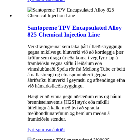
Santoprene TPV Encapsulated Alloy
825 Chemical Injection Line
Verkfræðigreinar sem taka þátt í flæðistryggingu
gegna mikilvægu hlutverki við að kortleggja þær
kröfur sem draga úr eða koma í veg fyrir tap á
framleiðslu vegna stíflu í leiðslum eða
vinnslubúnaði.Spóla rör frá Meilong Tube er beitt
á naflastrengi og efnasprautukerfi gegna
áhrifaríku hlutverki í geymslu og afhendingu efna
við hámarksflæðistryggingu.
Hægt er að vinna gegn aðstæðum eins og háum
brennisteinsvetnis [H2S] styrk eða mikilli
útfellingu á kalki með því að sprauta
meðhöndlunarefnum og hemlum meðan á
framleiðslu stendur.
fyrirspurn
smáatriði