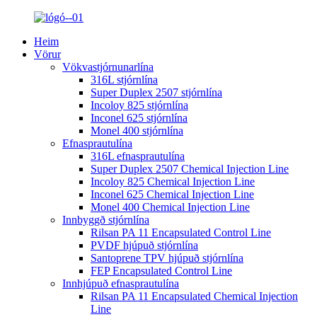
Heim
Vörur
Vökvastjórnunarlína
316L stjórnlína
Super Duplex 2507 stjórnlína
Incoloy 825 stjórnlína
Inconel 625 stjórnlína
Monel 400 stjórnlína
Efnasprautulína
316L efnasprautulína
Super Duplex 2507 Chemical Injection Line
Incoloy 825 Chemical Injection Line
Inconel 625 Chemical Injection Line
Monel 400 Chemical Injection Line
Innbyggð stjórnlína
Rilsan PA 11 Encapsulated Control Line
PVDF hjúpuð stjórnlína
Santoprene TPV hjúpuð stjórnlína
FEP Encapsulated Control Line
Innhjúpuð efnasprautulína
Rilsan PA 11 Encapsulated Chemical Injection
Line