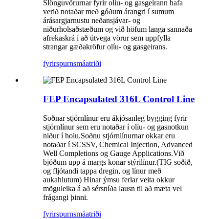
Slönguvörurnar fyrir olíu- og gasgeirann hafa
verið notaðar með góðum árangri í sumum
árásargjarnustu neðansjávar- og
niðurholsaðstæðum og við höfum langa sannaða
afrekaskrá í að útvega vörur sem uppfylla
strangar gæðakröfur olíu- og gasgeirans.
fyrirspurn
smáatriði
FEP Encapsulated 316L Control Line
Soðnar stjórnlínur eru ákjósanleg bygging fyrir
stjórnlínur sem eru notaðar í olíu- og gasnotkun
niður í holu.Soðnu stjórnlínurnar okkar eru
notaðar í SCSSV, Chemical Injection, Advanced
Well Completions og Gauge Applications.Við
bjóðum upp á margs konar stýrilínur.(TIG soðið,
og fljótandi tappa dregin, og línur með
aukahlutum) Hinar ýmsu ferlar veita okkur
möguleika á að sérsníða lausn til að mæta vel
frágangi þinni.
fyrirspurn
smáatriði