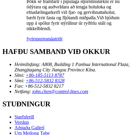
Þökk sé framfarir í pípulaga stjórnlínutækni er nú
ódýrara og auðveldara að tengja holuloka og
efnadælingarkerfi við fjar- og gervihnattaholur,
bæði fyrir fasta og fljótandi miðpalla.Við bjóðum
upp á spólur fyrir stýrilínur úr ryðfríu stáli og
nikkelblendi.
fyrirspurn
smáatriði
HAFÐU SAMBAND VIÐ OKKUR
Heimilisfang:
A808, Building 1 Panhua International Plaza,
Zhangjiagang City Jiangsu Province Kína.
Sími:
+86-185-5113 8787
Sími:
+86-512-5832 8328
Fax:
+86-512-5832 8217
Netfang:
john.chen@control-lines.com
STUÐNINGUR
Starfsferill
Verslun
Aðstaða Gallerí
Um Meilong Tube