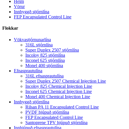
Heim
Vörur
Innbyggð stjórnlína
FEP Encapsulated Control Line
Flokkar
Vökvastjórnunarlína
316L stjórnlína
Super Duplex 2507 stjórnlína
Incoloy 825 stjórnlína
Inconel 625 stjórnlína
Monel 400 stjórnlína
Efnasprautulína
316L efnasprautulína
Super Duplex 2507 Chemical Injection Line
Incoloy 825 Chemical Injection Line
Inconel 625 Chemical Injection Line
Monel 400 Chemical Injection Line
Innbyggð stjórnlína
Rilsan PA 11 Encapsulated Control Line
PVDF hjúpuð stjórnlína
FEP Encapsulated Control Line
Santoprene TPV hjúpuð stjórnlína
Innhjúpuð efnasprautulína