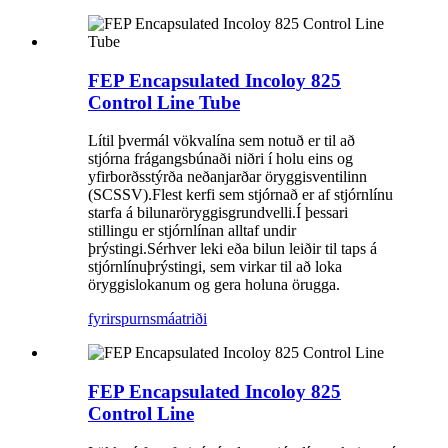
FEP Encapsulated Incoloy 825
Control Line Tube
Lítil þvermál vökvalína sem notuð er til að
stjórna frágangsbúnaði niðri í holu eins og
yfirborðsstýrða neðanjarðar öryggisventilinn
(SCSSV).Flest kerfi sem stjórnað er af stjórnlínu
starfa á bilunaröryggisgrundvelli.Í þessari
stillingu er stjórnlínan alltaf undir
þrýstingi.Sérhver leki eða bilun leiðir til taps á
stjórnlínuþrýstingi, sem virkar til að loka
öryggislokanum og gera holuna örugga.
fyrirspurn
smáatriði
FEP Encapsulated Incoloy 825
Control Line