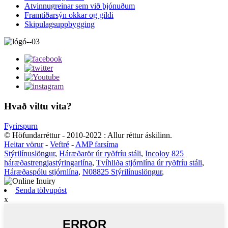
Atvinnugreinar sem við þjónuðum
Framtíðarsýn okkar og gildi
Skipulagsuppbygging
Hvað viltu vita?
Fyrirspurn
© Höfundarréttur - 2010-2022 : Allur réttur áskilinn.
Heitar vörur
-
Veftré
-
AMP farsíma
Stýrilínuslöngur
,
Háræðarör úr ryðfríu stáli
,
Incoloy 825
háræðastrengjastýringarlína
,
Tvíhliða stjórnlína úr ryðfríu stáli
,
Háræðaspólu stjórnlína
,
N08825 Stýrilínuslöngur
,
Senda tölvupóst
x