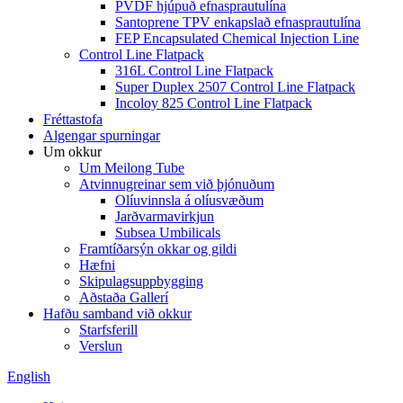
PVDF hjúpuð efnasprautulína
Santoprene TPV enkapslað efnasprautulína
FEP Encapsulated Chemical Injection Line
Control Line Flatpack
316L Control Line Flatpack
Super Duplex 2507 Control Line Flatpack
Incoloy 825 Control Line Flatpack
Fréttastofa
Algengar spurningar
Um okkur
Um Meilong Tube
Atvinnugreinar sem við þjónuðum
Olíuvinnsla á olíusvæðum
Jarðvarmavirkjun
Subsea Umbilicals
Framtíðarsýn okkar og gildi
Hæfni
Skipulagsuppbygging
Aðstaða Gallerí
Hafðu samband við okkur
Starfsferill
Verslun
English