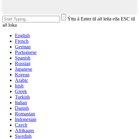
Ýttu á Enter til að leita eða ESC til
að loka
English
French
German
Portuguese
Spanish
Russian
Japanese
Korean
Arabic
Irish
Greek
Turkish
Italian
Danish
Romanian
Indonesian
Czech
Afrikaans
Swedish