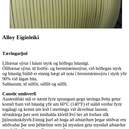
Alloy Eiginleiki
Tæringarþol
Lífrænar sýrur í háum styrk og hóflegu hitastigi.
Ólífrænar sýrur, td fosfór- og brennisteinssýrur, við hóflegan styrk
og hitastig.Stálið er einnig hægt að nota í brennisteinssýru í styrk yfir
90% við lágan hita.
Saltlausnir, td súlföt, súlfíð og súlfít.
Caustic umhverfi
Austenítískt stál er næmt fyrir sprungum gegn tæringu.Þetta getur
komið fram við hitastig yfir um 60°C (140°F) ef stálið verður fyrir
togálagi og kemst um leið í snertingu við ákveðnar lausnir,
sérstaklega þær sem innihalda klóríð.Því ber að forðast slík
þjónustuskilyrði.Einnig þarf að huga að aðstæðum þegar stöðvar eru
stöðvaðar þar sem þéttiefnin sem þá myndast geta myndað aðstæður