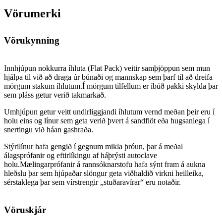
Vörumerki
Vörukynning
Innhjúpun nokkurra íhluta (Flat Pack) veitir samþjöppun sem mun
hjálpa til við að draga úr búnaði og mannskap sem þarf til að dreifa
mörgum stakum íhlutum.Í mörgum tilfellum er íbúð pakki skylda þar
sem pláss getur verið takmarkað.
Umhjúpun getur veitt undirliggjandi íhlutum vernd meðan þeir eru í
holu eins og línur sem geta verið þvert á sandflöt eða hugsanlega í
snertingu við háan gashraða.
Stýrilínur hafa gengið í gegnum mikla þróun, þar á meðal
álagsprófanir og eftirlíkingu af háþrýsti autoclave
holu.Mælingarprófanir á rannsóknarstofu hafa sýnt fram á aukna
hleðslu þar sem hjúpaðar slöngur geta viðhaldið virkni heilleika,
sérstaklega þar sem vírstrengir „stuðaravírar“ eru notaðir.
Vöruskjár