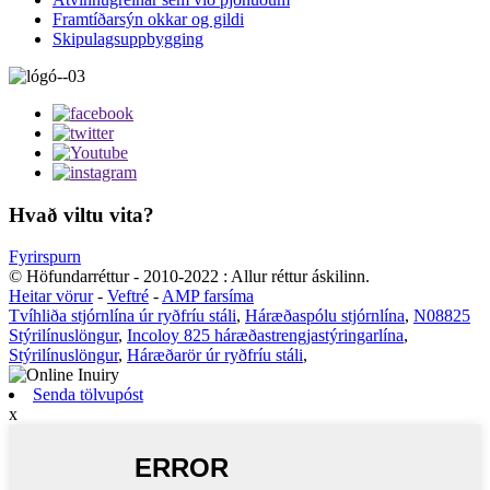
Framtíðarsýn okkar og gildi
Skipulagsuppbygging
Hvað viltu vita?
Fyrirspurn
© Höfundarréttur - 2010-2022 : Allur réttur áskilinn.
Heitar vörur
-
Veftré
-
AMP farsíma
Tvíhliða stjórnlína úr ryðfríu stáli
,
Háræðaspólu stjórnlína
,
N08825
Stýrilínuslöngur
,
Incoloy 825 háræðastrengjastýringarlína
,
Stýrilínuslöngur
,
Háræðarör úr ryðfríu stáli
,
Senda tölvupóst
x