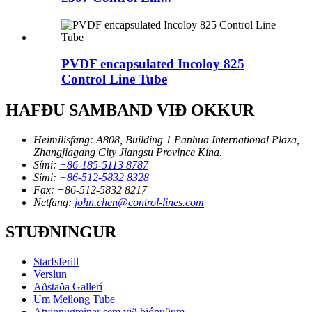
PVDF encapsulated Incoloy 825
Control Line Tube
HAFÐU SAMBAND VIÐ OKKUR
Heimilisfang:
A808, Building 1 Panhua International Plaza,
Zhangjiagang City Jiangsu Province Kína.
Sími:
+86-185-5113 8787
Sími:
+86-512-5832 8328
Fax:
+86-512-5832 8217
Netfang:
john.chen@control-lines.com
STUÐNINGUR
Starfsferill
Verslun
Aðstaða Gallerí
Um Meilong Tube
Atvinnugreinar sem við þjónuðum