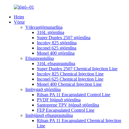
Heim
Vörur
Vökvastjórnunarlína
316L stjórnlína
Super Duplex 2507 stjórnlína
Incoloy 825 stjórnlína
Inconel 625 stjórnlína
Monel 400 stjórnlína
Efnasprautulína
316L efnasprautulína
Super Duplex 2507 Chemical Injection Line
Incoloy 825 Chemical Injection Line
Inconel 625 Chemical Injection Line
Monel 400 Chemical Injection Line
Innbyggð stjórnlína
Rilsan PA 11 Encapsulated Control Line
PVDF hjúpuð stjórnlína
Santoprene TPV hjúpuð stjórnlína
FEP Encapsulated Control Line
Innhjúpuð efnasprautulína
Rilsan PA 11 Encapsulated Chemical Injection
Line