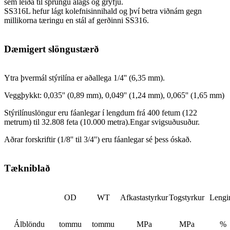
sem leiða til sprungu álags og gryfju.
SS316L hefur lágt kolefnisinnihald og því betra viðnám gegn
millikorna tæringu en stál af gerðinni SS316.
Dæmigert slöngustærð
Ytra þvermál stýrilína er aðallega 1/4'' (6,35 mm).
Veggþykkt: 0,035'' (0,89 mm), 0,049'' (1,24 mm), 0,065'' (1,65 mm)
Stýrilínuslöngur eru fáanlegar í lengdum frá 400 fetum (122
metrum) til 32.808 feta (10.000 metra).Engar svigsuðusuður.
Aðrar forskriftir (1/8'' til 3/4'') eru fáanlegar sé þess óskað.
Tækniblað
OD
WT
Afkastastyrkur
Togstyrkur
Lengi
Álblöndu
tommu
tommu
MPa
MPa
%