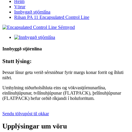
Heim
Vörur
Innbyggð stjórnlína
Rilsan PA 11 Encapsulated Control Line
Innbyggð stjórnlína
Stutt lýsing:
Þessar línur geta verið sérsniðnar fyrir margs konar forrit og íhluti
niðri.
Umhylning niðurholsíhluta eins og vökvastjórnunarlína,
einlínuhjúpunar, tvílínuhjúpunar (FLATPACK), þrílínuhjúpunar
(FLATPACK) hefur orðið ríkjandi í holuforritum.
Sendu tölvupóst til okkar
Upplýsingar um vöru