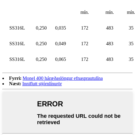
mín.
mín.
mín
SS316L
0,250
0,035
172
483
35
SS316L
0,250
0,049
172
483
35
SS316L
0,250
0,065
172
483
35
Fyrri:
Monel 400 háræðaslöngur efnasprautulína
Næst:
Inniflutt stjórnlínurör