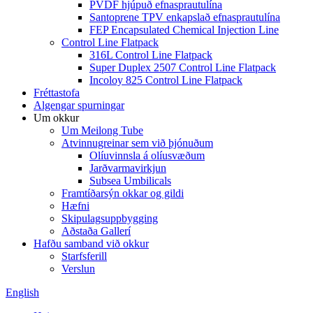
PVDF hjúpuð efnasprautulína
Santoprene TPV enkapslað efnasprautulína
FEP Encapsulated Chemical Injection Line
Control Line Flatpack
316L Control Line Flatpack
Super Duplex 2507 Control Line Flatpack
Incoloy 825 Control Line Flatpack
Fréttastofa
Algengar spurningar
Um okkur
Um Meilong Tube
Atvinnugreinar sem við þjónuðum
Olíuvinnsla á olíusvæðum
Jarðvarmavirkjun
Subsea Umbilicals
Framtíðarsýn okkar og gildi
Hæfni
Skipulagsuppbygging
Aðstaða Gallerí
Hafðu samband við okkur
Starfsferill
Verslun
English