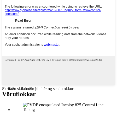
Skrifaðu skilaboðin þín hér og sendu okkur
Vöruflokkar