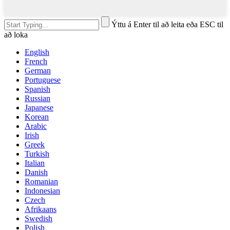
Ýttu á Enter til að leita eða ESC til
að loka
English
French
German
Portuguese
Spanish
Russian
Japanese
Korean
Arabic
Irish
Greek
Turkish
Italian
Danish
Romanian
Indonesian
Czech
Afrikaans
Swedish
Polish